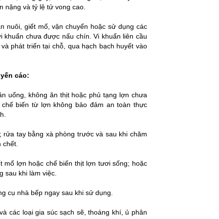
ến nặng và tỷ lệ tử vong cao.
hăn nuôi, giết mổ, vận chuyển hoặc sử dụng các
vi khuẩn chưa được nấu chín. Vi khuẩn liên cầu
và phát triển tại chỗ, qua hạch bạch huyết vào
uyến cáo:
 ăn uống, không ăn thịt hoặc phủ tạng lợn chưa
ợc chế biến từ lợn không bảo đảm an toàn thực
h.
; rửa tay bằng xà phòng trước và sau khi chăm
n chết.
 mổ lợn hoặc chế biến thịt lợn tươi sống; hoặc
g sau khi làm việc.
ng cụ nhà bếp ngay sau khi sử dụng.
và các loại gia súc sạch sẽ, thoáng khí, ủ phân