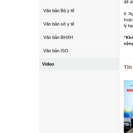
để d
Văn bản Bộ y tế
6. N
hoặc
Văn bản sở y tế
lý kị
Văn bản BHXH
“Khô
cộng
Văn bản ISO
Video
Tin