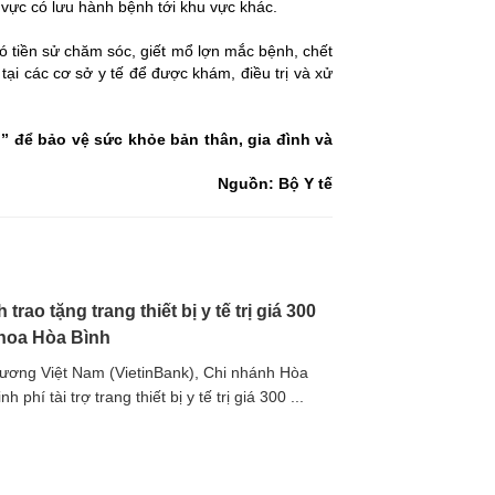
vực có lưu hành bệnh tới khu vực khác.
ó tiền sử chăm sóc, giết mổ lợn mắc bệnh, chết
i các cơ sở y tế để được khám, điều trị và xử
n” để bảo vệ sức khỏe bản thân, gia đình và
Nguồn: Bộ Y tế
ao tặng trang thiết bị y tế trị giá 300
khoa Hòa Bình
ơng Việt Nam (VietinBank), Chi nhánh Hòa
phí tài trợ trang thiết bị y tế trị giá 300 ...