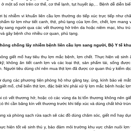
 ở một số nơi trên cơ thể, cơ thể lạnh, tụt huyết áp,... Bệnh dễ diễn bi
i bị nhiễm vi khuẩn liên cầu lợn thường do tiếp xúc trực tiếp như c
phẩm từ lợn như tiết canh, thịt, phủ tạng của lợn ốm, chết, lợn mang 
lây sang người qua các vết thương hở trên da hoặc niêm mạc, khu trú 
và gây bệnh cho nhiều cơ quan, phủ tạng.
hòng chống lây nhiễm bệnh liên cầu lợn sang người, Bộ Y tế kh
hông giết mổ hay tiêu thụ lợn mắc bệnh, lợn chết. Thực hiện vệ sinh
kỹ; không ăn tiết canh lợn và các loại thịt, sản phẩm tái, sống đư
. Người tiêu dùng chỉ nên mua thịt lợn đã được cơ quan thú y kiểm dịc
ử dụng các phương tiện phòng hộ như găng tay, ủng, kính bảo vệ mắt
giết mổ, chế biến thịt lợn, đặc biệt khi phải xử lý lợn mắc bệnh hoặc lợ
hi có vết thương hở, hoặc có các vùng da bị tổn thương không nên giết
có thì cần băng kín vết thương trước khi tiếp xúc và dùng chất khử trùn
ùng xà phòng sạch rửa sạch sẽ các đồ dùng chăm sóc, giết mổ hay dụ
hực hiện tốt vệ sinh thú y, bảo đảm môi trường khu vực chăn nuôi lợn 