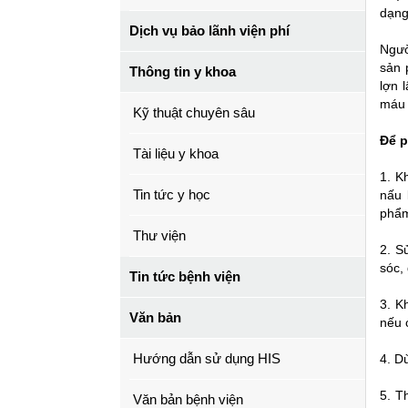
dạng
Dịch vụ bảo lãnh viện phí
Ngườ
sản 
Thông tin y khoa
lợn 
máu 
Kỹ thuật chuyên sâu
Để p
Tài liệu y khoa
1. K
Tin tức y học
nấu 
phẩm
Thư viện
2. S
sóc, 
Tin tức bệnh viện
3. K
Văn bản
nếu 
Hướng dẫn sử dụng HIS
4. D
5. T
Văn bản bệnh viện