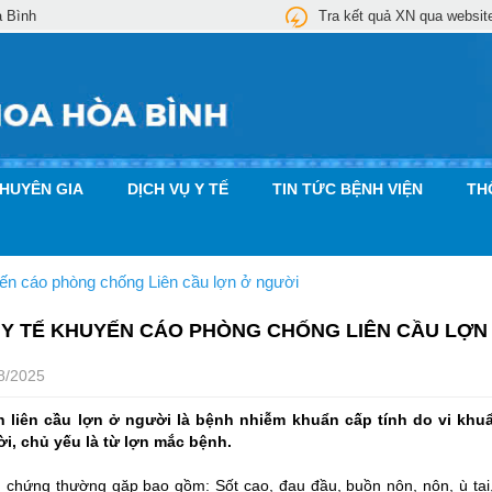
a Bình
Tra kết quả XN qua websit
CHUYÊN GIA
DỊCH VỤ Y TẾ
TIN TỨC BỆNH VIỆN
TH
ến cáo phòng chống Liên cầu lợn ở người
 Y TẾ KHUYẾN CÁO PHÒNG CHỐNG LIÊN CẦU LỢN
8/2025
 liên cầu lợn ở người là bệnh nhiễm khuẩn cấp tính do vi khuẩ
i, chủ yếu là từ lợn mắc bệnh.
u chứng thường gặp bao gồm: Sốt cao, đau đầu, buồn nôn, nôn, ù tai, đ