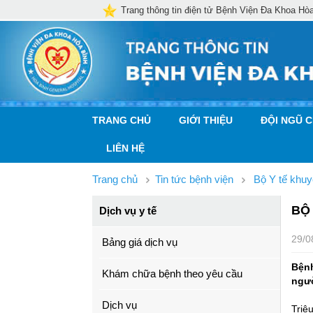
Trang thông tin điện tử Bệnh Viện Đa Khoa Hò
TRANG CHỦ
GIỚI THIỆU
ĐỘI NGŨ 
LIÊN HỆ
Trang chủ
Tin tức bệnh viện
Bộ Y tế khuy
BỘ
Dịch vụ y tế
29/0
Bảng giá dịch vụ
Bệnh
Khám chữa bệnh theo yêu cầu
ngườ
Dịch vụ
Triệ