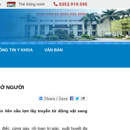
0353.919.595
e
Thẻ thông minh
ÔNG TIN Y KHOA
VĂN BẢN
 Ở NGƯỜI
n liên cầu lợn lây truyền từ động vật sang
iếc, cứng gáy, rối loạn tri giác, xuất huyết đa