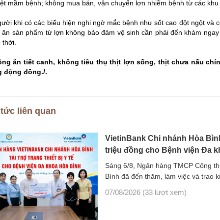
iệt mầm bệnh; không mua bán, vận chuyển lợn nhiễm bệnh từ các khu 
gười khi có các biểu hiện nghi ngờ mắc bệnh như sốt cao đột ngột và c
 ăn sản phẩm từ lợn không bảo đảm vệ sinh cần phải đến khám ngay tạ
p thời.
ng ăn tiết canh, không tiêu thụ thịt lợn sống, thịt chưa nấu chí
 động đồng./.
 tức liên quan
VietinBank Chi nhánh Hòa Bình tr
triệu đồng cho Bệnh viện Đa 
Sáng 6/8, Ngân hàng TMCP Công thư
Bình đã đến thăm, làm việc và trao kinh 
07/08/2026
(33 lượt xem)