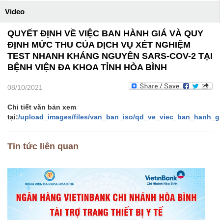
Video
QUYẾT ĐỊNH VỀ VIỆC BAN HÀNH GIÁ VÀ QUY
ĐỊNH MỨC THU CỦA DỊCH VỤ XÉT NGHIỆM
TEST NHANH KHÁNG NGUYÊN SARS-COV-2 TẠI
BỆNH VIỆN ĐA KHOA TỈNH HÒA BÌNH
08/10/2021
Chi tiết văn bản xem
tại:
/upload_images/files/van_ban_iso/qd_ve_viec_ban_hanh_
Tin tức liên quan