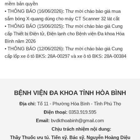
mềm bản quyền
• THÔNG BÁO (16/06/2026): Thư mời chào báo giá mua
sắm bóng X-quang dùng cho máy CT Scanner 32 lát cắt
• THÔNG BÁO (15/06/2025): Thư mời chào báo giá Cung
cấp Thiết bị Điện tử, Điện lạnh cho Bệnh viện Đa khoa Hòa
Bình năm 2026
• THÔNG BÁO (12/06/2026): Thư mời chào báo giá Cung
cấp lốp xe ô tô BKS: 28A-00297 và xe ô tô BKS: 28A-00384
BỆNH VIỆN ĐA KHOA TỈNH HÒA BÌNH
Địa chỉ:
Tổ 11 - Phường Hòa Bình - Tỉnh Phú Thọ
Điện thoại:
0353.919.595
Email:
bvdkthoabinh@gmail.com
Chịu trách nhiệm nội dung:
Thầy Thuốc ưu tú. Tiến sỹ. Bác sỹ. Nguyễn Hoàng Diệu