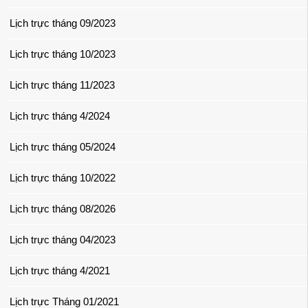
Lịch trực tháng 09/2023
Lịch trực tháng 10/2023
Lịch trực tháng 11/2023
Lịch trực tháng 4/2024
Lịch trực tháng 05/2024
Lịch trực tháng 10/2022
Lịch trực tháng 08/2026
Lịch trực tháng 04/2023
Lịch trực tháng 4/2021
Lịch trực Tháng 01/2021