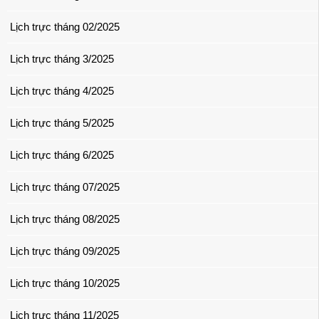
Lịch trực tháng 02/2025
Lịch trực tháng 3/2025
Lịch trực tháng 4/2025
Lịch trực tháng 5/2025
Lịch trực tháng 6/2025
Lịch trực tháng 07/2025
Lịch trực tháng 08/2025
Lịch trực tháng 09/2025
Lịch trực tháng 10/2025
Lịch trực tháng 11/2025