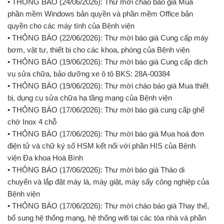
• THÔNG BÁO (24/06/2026): Thư mời chào báo giá Mua
phần mềm Windows bản quyền và phần mềm Office bản
quyền cho các máy tính của Bệnh viện
• THÔNG BÁO (22/06/2026): Thư mời báo giá Cung cấp máy
bơm, vật tư, thiết bị cho các khoa, phòng của Bệnh viện
• THÔNG BÁO (19/06/2026): Thư mời báo giá Cung cấp dịch
vụ sửa chữa, bảo dưỡng xe ô tô BKS: 28A-00384
• THÔNG BÁO (19/06/2026): Thư mời chào báo giá Mua thiết
bị, dụng cụ sửa chữa hạ tầng mạng của Bệnh viện
• THÔNG BÁO (17/06/2026): Thư mời báo giá cung cấp ghế
chờ Inox 4 chỗ
• THÔNG BÁO (17/06/2026): Thư mời báo giá Mua hoá đơn
điện tử và chữ ký số HSM kết nối với phần HIS của Bệnh
viện Đa khoa Hoà Bình
• THÔNG BÁO (17/06/2026): Thư mời báo giá Tháo di
chuyển và lắp đặt máy là, máy giặt, máy sấy công nghiệp của
Bệnh viện
• THÔNG BÁO (17/06/2026): Thư mời chào báo giá Thay thế,
bổ sung hệ thống mạng, hệ thống wifi tại các tòa nhà và phần