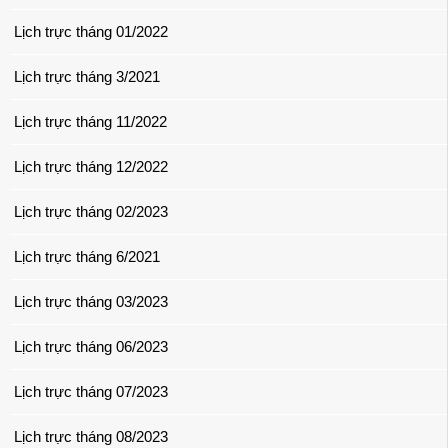
Lịch trực tháng 01/2022
Lịch trực tháng 3/2021
Lịch trực tháng 11/2022
Lịch trực tháng 12/2022
Lịch trực tháng 02/2023
Lịch trực tháng 6/2021
Lịch trực tháng 03/2023
Lịch trực tháng 06/2023
Lịch trực tháng 07/2023
Lịch trực tháng 08/2023