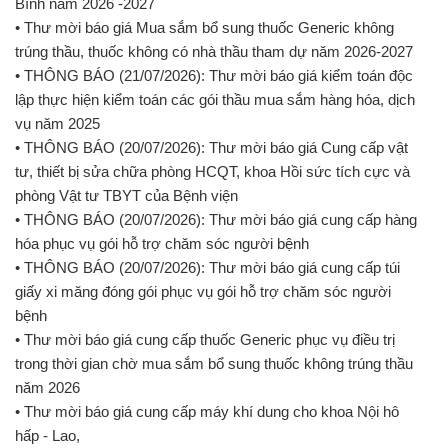
Bình năm 2026 -2027
• Thư mời báo giá Mua sắm bổ sung thuốc Generic không
trúng thầu, thuốc không có nhà thầu tham dự năm 2026-2027
• THÔNG BÁO (21/07/2026): Thư mời báo giá kiểm toán độc
lập thực hiện kiểm toán các gói thầu mua sắm hàng hóa, dịch
vụ năm 2025
• THÔNG BÁO (20/07/2026): Thư mời báo giá Cung cấp vật
tư, thiết bị sửa chữa phòng HCQT, khoa Hồi sức tích cực và
phòng Vật tư TBYT của Bệnh viện
• THÔNG BÁO (20/07/2026): Thư mời báo giá cung cấp hàng
hóa phục vụ gói hỗ trợ chăm sóc người bệnh
• THÔNG BÁO (20/07/2026): Thư mời báo giá cung cấp túi
giấy xi măng đóng gói phục vụ gói hỗ trợ chăm sóc người
bệnh
• Thư mời báo giá cung cấp thuốc Generic phục vụ điều trị
trong thời gian chờ mua sắm bổ sung thuốc không trúng thầu
năm 2026
• Thư mời báo giá cung cấp máy khí dung cho khoa Nội hô
hấp - Lao,