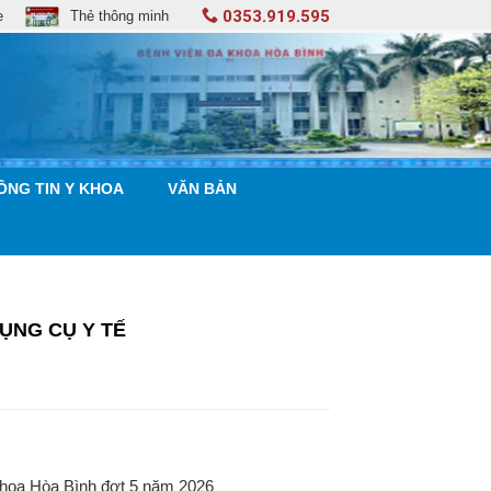
0353.919.595
e
Thẻ thông minh
ÔNG TIN Y KHOA
VĂN BẢN
ỤNG CỤ Y TẾ
 khoa Hòa Bình đợt 5 năm 2026