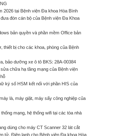
ỜNG
2026 tại Bệnh viện Đa khoa Hòa Bình
 đưa đón cán bộ của Bệnh viện Đa Khoa
ows bản quyền và phần mềm Office bản
thiết bị cho các khoa, phòng của Bệnh
a, bảo dưỡng xe ô tô BKS: 28A-00384
ụ sửa chữa hạ tầng mạng của Bệnh viện
chỗ
ữ ký số HSM kết nối với phần HIS của
máy là, máy giặt, máy sấy công nghiệp của
hống mạng, hệ thống wifi tại các tòa nhà
ng dùng cho máy CT Scanner 32 lát cắt
n tử, Điện lạnh cho Bệnh viện Đa khoa Hòa