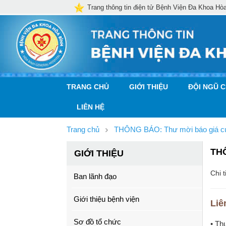
Trang thông tin điện tử Bệnh Viện Đa Khoa Hò
TRANG CHỦ
GIỚI THIỆU
ĐỘI NGŨ 
LIÊN HỆ
Trang chủ
THÔNG BÁO: Thư mời báo giá cung
TH
GIỚI THIỆU
Chi t
Ban lãnh đạo
Giới thiệu bệnh viện
Liê
Sơ đồ tổ chức
• Th