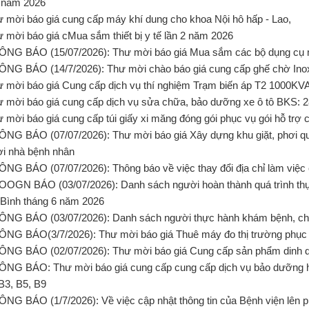
 năm 2026
ư mời báo giá cung cấp máy khí dung cho khoa Nội hô hấp - Lao,
ư mời báo giá cMua sắm thiết bị y tế lần 2 năm 2026
ÔNG BÁO (15/07/2026): Thư mời báo giá Mua sắm các bộ dụng c
ÔNG BÁO (14/7/2026): Thư mời chào báo giá cung cấp ghế chờ Ino
ư mời báo giá Cung cấp dịch vụ thí nghiệm Trạm biến áp T2 1000KV
ư mời báo giá cung cấp dịch vụ sửa chữa, bảo dưỡng xe ô tô BKS: 
ư mời báo giá cung cấp túi giấy xi măng đóng gói phục vụ gói hỗ tr
ÔNG BÁO (07/07/2026): Thư mời báo giá Xây dựng khu giặt, phơi qu
i nhà bệnh nhân
ÔNG BÁO (07/07/2026): Thông báo về việc thay đổi địa chỉ làm việ
OOGN BÁO (03/07/2026): Danh sách người hoàn thành quá trình th
Bình tháng 6 năm 2026
ÔNG BÁO (03/07/2026): Danh sách người thực hành khám bệnh, ch
ÔNG BÁO(3/7/2026): Thư mời báo giá Thuê máy đo thị trường phục
ÔNG BÁO (02/07/2026): Thư mời báo giá Cung cấp sản phẩm dinh 
ÔNG BÁO: Thư mời báo giá cung cấp cung cấp dịch vụ bảo dưỡng h
B3, B5, B9
ÔNG BÁO (1/7/2026): Về việc cập nhật thông tin của Bệnh viện lên