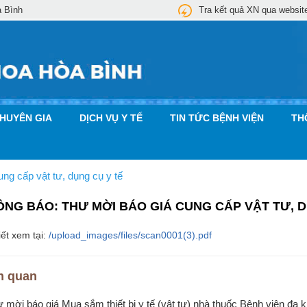
a Bình
Tra kết quả XN qua websit
CHUYÊN GIA
DỊCH VỤ Y TẾ
TIN TỨC BỆNH VIỆN
TH
 cấp vật tư, dụng cụ y tế
ÔNG BÁO: THƯ MỜI BÁO GIÁ CUNG CẤP VẬT TƯ, D
iết xem tại:
/upload_images/files/scan0001(3).pdf
n quan
ư mời báo giá Mua sắm thiết bị y tế (vật tư) nhà thuốc Bệnh viện đa