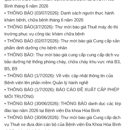
Bình tháng 6 năm 2026
• THÔNG BÁO (03/07/2026): Danh sách người thực hành
khám bệnh, chữa bệnh tháng 6 năm 2026
• THÔNG BÁO(3/7/2026): Thư mời báo giá Thuê máy đo thị
trường phục vụ công tác khám chữa bệnh
• THÔNG BÁO (02/07/2026): Thư mời báo giá Cung cấp sản
phẩm dinh dưỡng cho bệnh nhân
• THÔNG BÁO: Thư mời báo giá cung cấp cung cấp dịch vụ
bảo dưỡng hệ thống phòng cháy, chữa cháy khu vực nhà B3,
B5, B9
• THÔNG BÁO (1/7/2026): Về việc cập nhật thông tin của
Bệnh viện lên phần mềm Quản lý hành nghề
• THÔNG BÁO (1/7/2026): BÁO CÁO ĐỀ XUẤT CẤP PHÉP
MÔI TRƯỜNG
• THÔNG BÁO (30/06/2026): THÔNG BÁO danh dục các lớp
đào tạo năm 2026 tại Bệnh viện Đa khoa Hòa Bình
• THÔNG BÁO (30/06/2026): Thư mời báo giá Cung cấp dịch
vụ Thuê xe đưa đón cán bộ của Bệnh viện Đa Khoa Hòa Bình