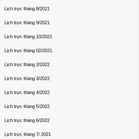
Lịch trực tháng 8/2021
Lịch trực tháng 9/2021
Lịch trực tháng 10/2021
Lịch trực tháng 02/2021
Lịch trực tháng 2/2022
Lịch trực tháng 3/2022
Lịch trực tháng 4/2022
Lịch trực tháng 5/2022
Lịch trực tháng 6/2022
Lịch trực tháng 7/ 2021