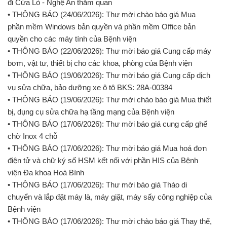
đi Cửa Lò - Nghệ An thăm quan
• THÔNG BÁO (24/06/2026): Thư mời chào báo giá Mua
phần mềm Windows bản quyền và phần mềm Office bản
quyền cho các máy tính của Bệnh viện
• THÔNG BÁO (22/06/2026): Thư mời báo giá Cung cấp máy
bơm, vật tư, thiết bị cho các khoa, phòng của Bệnh viện
• THÔNG BÁO (19/06/2026): Thư mời báo giá Cung cấp dịch
vụ sửa chữa, bảo dưỡng xe ô tô BKS: 28A-00384
• THÔNG BÁO (19/06/2026): Thư mời chào báo giá Mua thiết
bị, dụng cụ sửa chữa hạ tầng mạng của Bệnh viện
• THÔNG BÁO (17/06/2026): Thư mời báo giá cung cấp ghế
chờ Inox 4 chỗ
• THÔNG BÁO (17/06/2026): Thư mời báo giá Mua hoá đơn
điện tử và chữ ký số HSM kết nối với phần HIS của Bệnh
viện Đa khoa Hoà Bình
• THÔNG BÁO (17/06/2026): Thư mời báo giá Tháo di
chuyển và lắp đặt máy là, máy giặt, máy sấy công nghiệp của
Bệnh viện
• THÔNG BÁO (17/06/2026): Thư mời chào báo giá Thay thế,