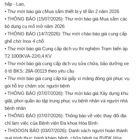
hấp - Lao,
• Thư mời báo giá cMua sắm thiết bị y tế lần 2 năm 2026
• THÔNG BÁO (15/07/2026): Thư mời báo giá Mua sắm các
bộ dụng cụ mổ mở năm 2026
• THÔNG BÁO (14/7/2026): Thư mời chào báo giá cung cấp
ghế chờ Inox 4 chỗ
• Thư mời báo giá Cung cấp dịch vụ thí nghiệm Trạm biến áp
T2 1000KVA-22/0,4 KV
• Thư mời báo giá cung cấp dịch vụ sửa chữa, bảo dưỡng xe
ô tô BKS: 28A-00119 theo yêu cầu
• Thư mời báo giá cung cấp túi giấy xi măng đóng gói phục vụ
gói hỗ trợ chăm sóc người bệnh
• THÔNG BÁO (07/07/2026): Thư mời báo giá Xây dựng khu
giặt, phơi quần áo tập trung phục vụ bệnh nhân và người nhà
bệnh nhân
• THÔNG BÁO (07/07/2026): Thông báo về việc thay đổi địa
chỉ làm việc của Bệnh viện Đa khoa Hòa Bình
• THOOGN BÁO (03/07/2026): Danh sách người hoàn thành
quá trình thực hành khám bệnh, chữa bệnh tại BVĐK Hòa