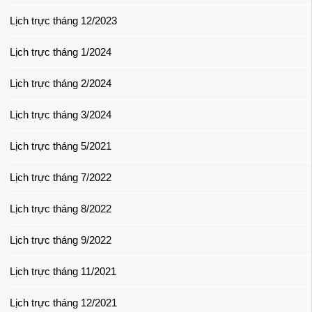
Lịch trực tháng 12/2023
Lịch trực tháng 1/2024
Lịch trực tháng 2/2024
Lịch trực tháng 3/2024
Lịch trực tháng 5/2021
Lịch trực tháng 7/2022
Lịch trực tháng 8/2022
Lịch trực tháng 9/2022
Lịch trực tháng 11/2021
Lịch trực tháng 12/2021