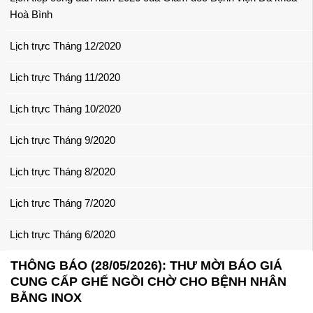
Hoà Bình
Lịch trực Tháng 12/2020
Lịch trực Tháng 11/2020
Lịch trực Tháng 10/2020
Lịch trực Tháng 9/2020
Lịch trực Tháng 8/2020
Lịch trực Tháng 7/2020
Lịch trực Tháng 6/2020
THÔNG BÁO (28/05/2026): THƯ MỜI BÁO GIÁ
CUNG CẤP GHẾ NGỒI CHỜ CHO BỆNH NHÂN
BẰNG INOX