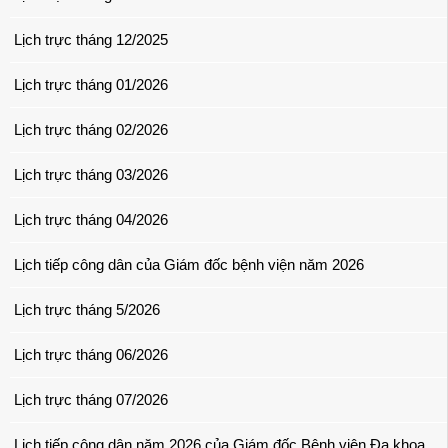
Lịch trực tháng 12/2025
Lịch trực tháng 01/2026
Lịch trực tháng 02/2026
Lịch trực tháng 03/2026
Lịch trực tháng 04/2026
Lịch tiếp công dân của Giám đốc bệnh viện năm 2026
Lịch trực tháng 5/2026
Lịch trực tháng 06/2026
Lịch trực tháng 07/2026
Lịch tiếp công dân năm 2026 của Giám đốc Bệnh viện Đa khoa