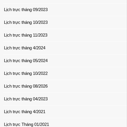
Lịch trực tháng 09/2023
Lịch trực tháng 10/2023
Lịch trực tháng 11/2023
Lịch trực tháng 4/2024
Lịch trực tháng 05/2024
Lịch trực tháng 10/2022
Lịch trực tháng 08/2026
Lịch trực tháng 04/2023
Lịch trực tháng 4/2021
Lịch trực Tháng 01/2021