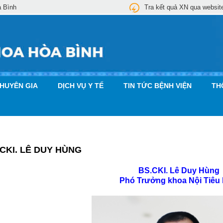
a Bình
Tra kết quả XN qua websit
CHUYÊN GIA
DỊCH VỤ Y TẾ
TIN TỨC BỆNH VIỆN
TH
CKI. LÊ DUY HÙNG
BS.CKI. Lê Duy Hùng
Phó Trưởng khoa Nội Tiêu