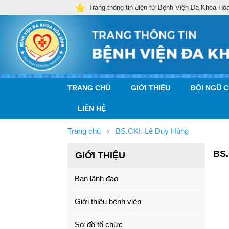
Trang thông tin điện tử Bệnh Viện Đa Khoa Hò
TRANG CHỦ
GIỚI THIỆU
ĐỘI NGŨ 
LIÊN HỆ
Trang chủ
BS.CKI. Lê Duy Hùng
BS.
GIỚI THIỆU
Ban lãnh đạo
Giới thiệu bệnh viện
Sơ đồ tổ chức