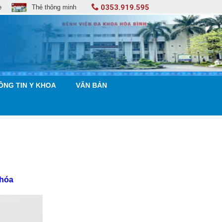
0353.919.595
e
Thẻ thông minh
ÔNG TIN Y KHOA
VĂN BẢN
 hóa