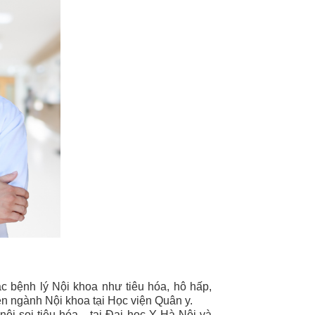
c bệnh lý Nội khoa như tiêu hóa, hô hấp,
ên ngành Nội khoa tại Học viện Quân y.
ội soi tiêu hóa... tại Đại học Y Hà Nội và