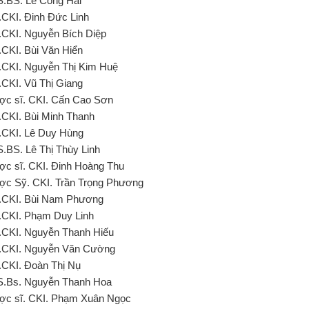
S.BS. Lê Công Hải
.CKI. Đinh Đức Linh
.CKI. Nguyễn Bích Diệp
.CKI. Bùi Văn Hiển
.CKI. Nguyễn Thị Kim Huệ
.CKI. Vũ Thị Giang
ợc sĩ. CKI. Cấn Cao Sơn
.CKI. Bùi Minh Thanh
.CKI. Lê Duy Hùng
S.BS. Lê Thị Thùy Linh
ợc sĩ. CKI. Đinh Hoàng Thu
ợc Sỹ. CKI. Trần Trọng Phương
.CKI. Bùi Nam Phương
.CKI. Phạm Duy Linh
.CKI. Nguyễn Thanh Hiếu
.CKI. Nguyễn Văn Cường
.CKI. Đoàn Thị Nụ
S.Bs. Nguyễn Thanh Hoa
ợc sĩ. CKI. Phạm Xuân Ngọc