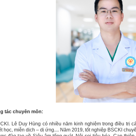
g tác chuyên môn:
CKI. Lê Duy Hùng có nhiều năm kinh nghiệm trong điều trị cá
t học, miễn dịch – dị ứng.... Năm 2019, tốt nghiệp BSCKI chuy
ợc đào tạo về Siêu âm tổng quát, Nội soi tiêu hóa, Can thiệp n