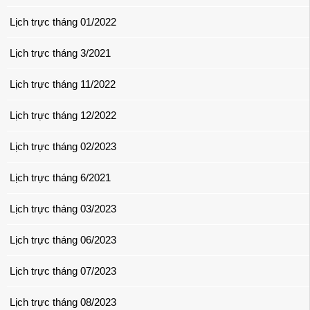
Lịch trực tháng 01/2022
Lịch trực tháng 3/2021
Lịch trực tháng 11/2022
Lịch trực tháng 12/2022
Lịch trực tháng 02/2023
Lịch trực tháng 6/2021
Lịch trực tháng 03/2023
Lịch trực tháng 06/2023
Lịch trực tháng 07/2023
Lịch trực tháng 08/2023