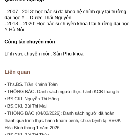
- 2007 - 2013: học bác sĩ đa khoa hệ chính quy tại trường
đại học Y – Dược Thái Nguyên.
- 2018 – 2020: Học bác sĩ chuyên khoa I tại trường đại học
Y Hà Nội.
Công tác chuyên môn
Lĩnh vực chuyên môn: Sản Phụ khoa
Liên quan
• Ths.BS. Trần Khánh Toàn
• THÔNG BÁO: Danh sách người thực hành KCB tháng 5
• BS.CKI. Nguyễn Thị Hồng
• BS.CKI. Bùi Thị Mai
• THÔNG BÁO (04/02/2026): Danh sách người đã hoàn
thành quá trình thực hành khám bệnh, chữa bệnh tại BVĐK
Hòa Bình tháng 1 năm 2026
• BS.CKI. Bùi Thị Thủy