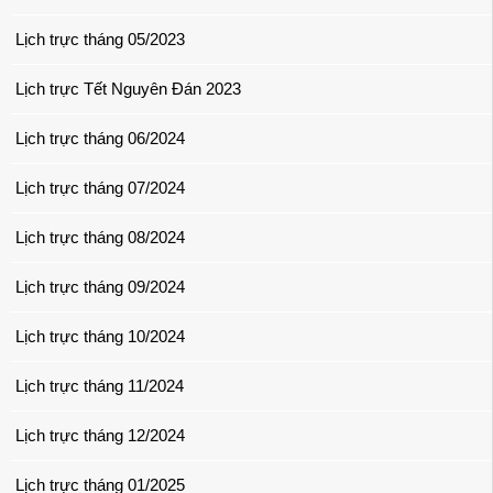
Lịch trực tháng 05/2023
Lịch trực Tết Nguyên Đán 2023
Lịch trực tháng 06/2024
Lịch trực tháng 07/2024
Lịch trực tháng 08/2024
Lịch trực tháng 09/2024
Lịch trực tháng 10/2024
Lịch trực tháng 11/2024
Lịch trực tháng 12/2024
Lịch trực tháng 01/2025