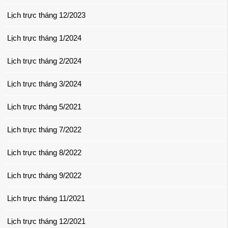
Lịch trực tháng 12/2023
Lịch trực tháng 1/2024
Lịch trực tháng 2/2024
Lịch trực tháng 3/2024
Lịch trực tháng 5/2021
Lịch trực tháng 7/2022
Lịch trực tháng 8/2022
Lịch trực tháng 9/2022
Lịch trực tháng 11/2021
Lịch trực tháng 12/2021