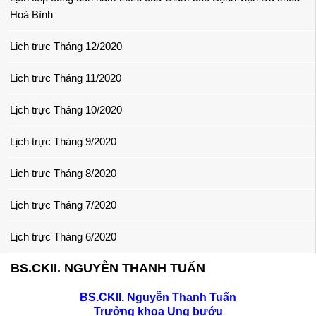
Hoà Bình
Lịch trực Tháng 12/2020
Lịch trực Tháng 11/2020
Lịch trực Tháng 10/2020
Lịch trực Tháng 9/2020
Lịch trực Tháng 8/2020
Lịch trực Tháng 7/2020
Lịch trực Tháng 6/2020
BS.CKII. NGUYỄN THANH TUẤN
BS.CKII. Nguyễn Thanh Tuấn
Trưởng khoa Ung bướu