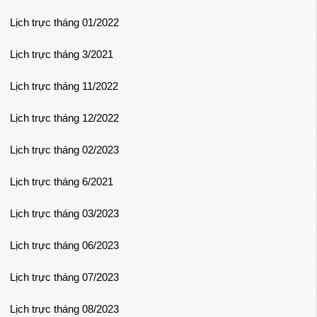
Lịch trực tháng 01/2022
Lịch trực tháng 3/2021
Lịch trực tháng 11/2022
Lịch trực tháng 12/2022
Lịch trực tháng 02/2023
Lịch trực tháng 6/2021
Lịch trực tháng 03/2023
Lịch trực tháng 06/2023
Lịch trực tháng 07/2023
Lịch trực tháng 08/2023