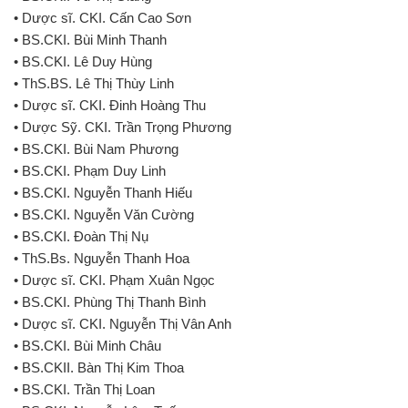
• Dược sĩ. CKI. Cấn Cao Sơn
• BS.CKI. Bùi Minh Thanh
• BS.CKI. Lê Duy Hùng
• ThS.BS. Lê Thị Thùy Linh
• Dược sĩ. CKI. Đinh Hoàng Thu
• Dược Sỹ. CKI. Trần Trọng Phương
• BS.CKI. Bùi Nam Phương
• BS.CKI. Phạm Duy Linh
• BS.CKI. Nguyễn Thanh Hiếu
• BS.CKI. Nguyễn Văn Cường
• BS.CKI. Đoàn Thị Nụ
• ThS.Bs. Nguyễn Thanh Hoa
• Dược sĩ. CKI. Phạm Xuân Ngọc
• BS.CKI. Phùng Thị Thanh Bình
• Dược sĩ. CKI. Nguyễn Thị Vân Anh
• BS.CKI. Bùi Minh Châu
• BS.CKII. Bàn Thị Kim Thoa
• BS.CKI. Trần Thị Loan