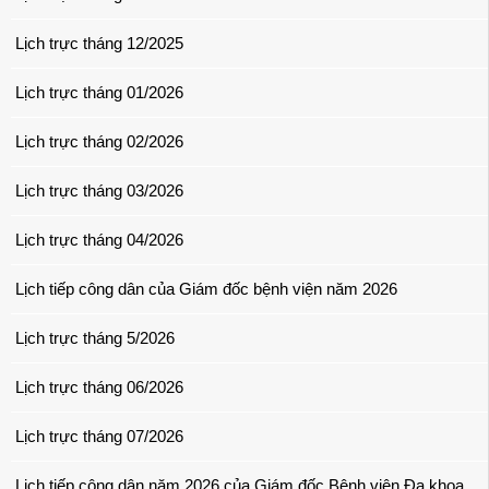
Lịch trực tháng 12/2025
Lịch trực tháng 01/2026
Lịch trực tháng 02/2026
Lịch trực tháng 03/2026
Lịch trực tháng 04/2026
Lịch tiếp công dân của Giám đốc bệnh viện năm 2026
Lịch trực tháng 5/2026
Lịch trực tháng 06/2026
Lịch trực tháng 07/2026
Lịch tiếp công dân năm 2026 của Giám đốc Bệnh viện Đa khoa