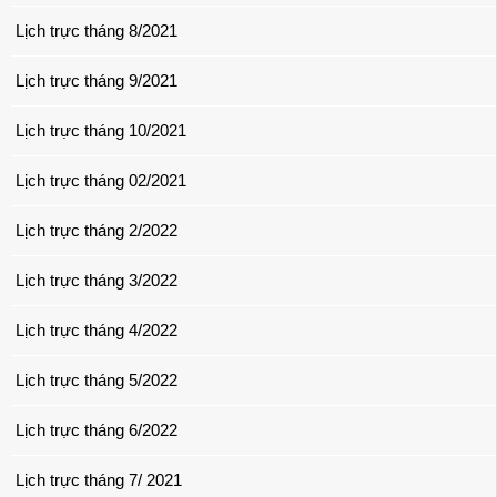
Lịch trực tháng 8/2021
Lịch trực tháng 9/2021
Lịch trực tháng 10/2021
Lịch trực tháng 02/2021
Lịch trực tháng 2/2022
Lịch trực tháng 3/2022
Lịch trực tháng 4/2022
Lịch trực tháng 5/2022
Lịch trực tháng 6/2022
Lịch trực tháng 7/ 2021