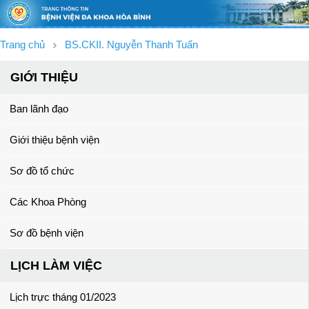
Trang chủ
BS.CKII. Nguyễn Thanh Tuấn
GIỚI THIỆU
Ban lãnh đạo
Giới thiệu bệnh viện
Sơ đồ tổ chức
Các Khoa Phòng
Sơ đồ bệnh viện
LỊCH LÀM VIỆC
Lịch trực tháng 01/2023