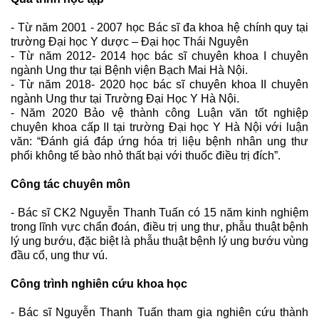
- Từ năm 2001 - 2007 học Bác sĩ đa khoa hệ chính quy tại
trường Đại học Y dược – Đại học Thái Nguyên
- Từ năm 2012- 2014 học bác sĩ chuyên khoa I chuyên
ngành Ung thư tại Bệnh viện Bạch Mai Hà Nội.
- Từ năm 2018- 2020 học bác sĩ chuyên khoa II chuyên
ngành Ung thư tại Trường Đại Học Y Hà Nội.
- Năm 2020 Bảo vệ thành công Luận văn tốt nghiệp
chuyên khoa cấp II tại trường Đại học Y Hà Nội với luận
văn: “Đánh giá đáp ứng hóa trị liệu bệnh nhân ung thư
phổi không tế bào nhỏ thất bại với thuốc điều trị đích”.
Công tác chuyên môn
- Bác sĩ CK2 Nguyễn Thanh Tuấn có 15 năm kinh nghiệm
trong lĩnh vực chẩn đoán, điều trị ung thư, phẫu thuật bệnh
lý ung bướu, đặc biệt là phẫu thuật bệnh lý ung bướu vùng
đầu cổ, ung thư vú.
Công trình nghiên cứu khoa học
- Bác sĩ Nguyễn Thanh Tuấn tham gia nghiên cứu thành