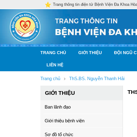
Trang thông tin điện tử Bệnh Viện Đa Khoa Hò
TRANG CHỦ
GIỚI THIỆU
ĐỘI NGŨ 
LIÊN HỆ
Trang chủ
ThS.BS. Nguyễn Thanh Hải
TH
GIỚI THIỆU
Ban lãnh đạo
Giới thiệu bệnh viện
Sơ đồ tổ chức