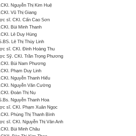
.CKI. Nguyễn Thị Kim Huệ
.CKI. Vũ Thị Giang
ợc sĩ. CKI. Cấn Cao Sơn
.CKI. Bùi Minh Thanh
.CKI. Lê Duy Hùng
S.BS. Lê Thị Thùy Linh
ợc sĩ. CKI. Đinh Hoàng Thu
ợc Sỹ. CKI. Trần Trọng Phương
.CKI. Bùi Nam Phương
.CKI. Phạm Duy Linh
.CKI. Nguyễn Thanh Hiếu
.CKI. Nguyễn Văn Cường
.CKI. Đoàn Thị Nụ
S.Bs. Nguyễn Thanh Hoa
ợc sĩ. CKI. Phạm Xuân Ngọc
.CKI. Phùng Thị Thanh Bình
ợc sĩ. CKI. Nguyễn Thị Vân Anh
.CKI. Bùi Minh Châu