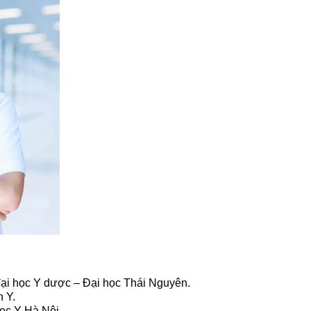
 đại học Y dược – Đại học Thái Nguyên.
n Y.
học Y Hà Nội