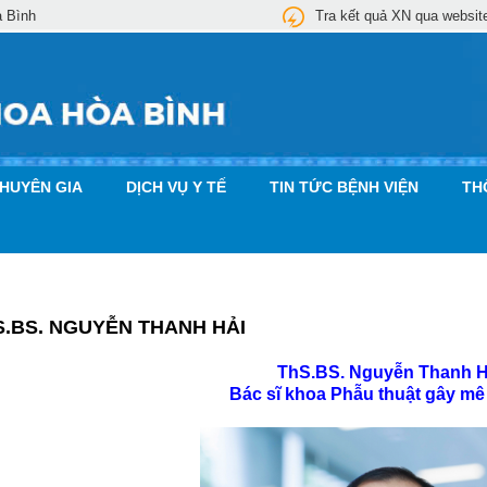
a Bình
Tra kết quả XN qua websit
CHUYÊN GIA
DỊCH VỤ Y TẾ
TIN TỨC BỆNH VIỆN
TH
S.BS. NGUYỄN THANH HẢI
ThS.BS. Nguyễn Thanh H
Bác sĩ khoa Phẫu thuật gây mê