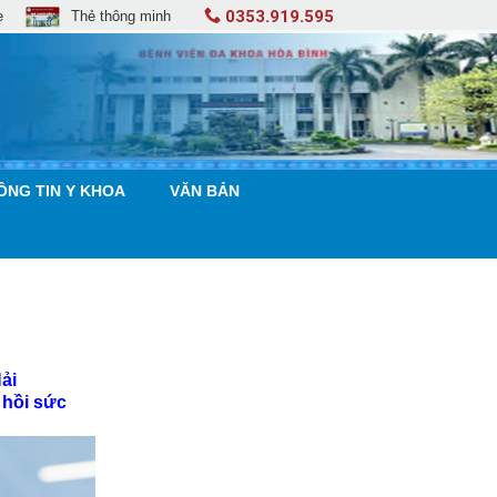
0353.919.595
e
Thẻ thông minh
ÔNG TIN Y KHOA
VĂN BẢN
ải
 hồi sức