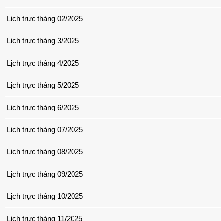
Lịch trực tháng 02/2025
Lịch trực tháng 3/2025
Lịch trực tháng 4/2025
Lịch trực tháng 5/2025
Lịch trực tháng 6/2025
Lịch trực tháng 07/2025
Lịch trực tháng 08/2025
Lịch trực tháng 09/2025
Lịch trực tháng 10/2025
Lịch trực tháng 11/2025