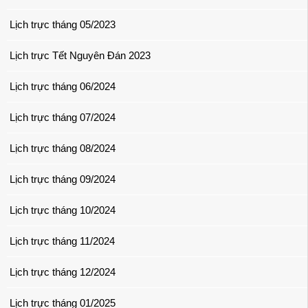
Lịch trực tháng 05/2023
Lịch trực Tết Nguyên Đán 2023
Lịch trực tháng 06/2024
Lịch trực tháng 07/2024
Lịch trực tháng 08/2024
Lịch trực tháng 09/2024
Lịch trực tháng 10/2024
Lịch trực tháng 11/2024
Lịch trực tháng 12/2024
Lịch trực tháng 01/2025