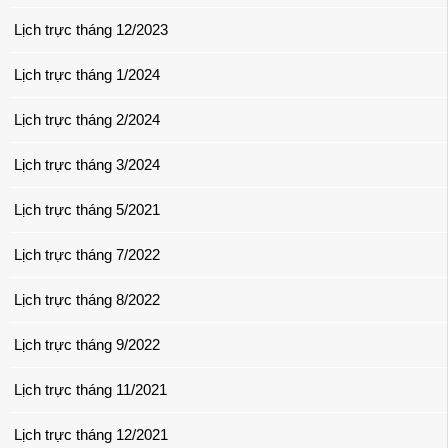
Lịch trực tháng 12/2023
Lịch trực tháng 1/2024
Lịch trực tháng 2/2024
Lịch trực tháng 3/2024
Lịch trực tháng 5/2021
Lịch trực tháng 7/2022
Lịch trực tháng 8/2022
Lịch trực tháng 9/2022
Lịch trực tháng 11/2021
Lịch trực tháng 12/2021