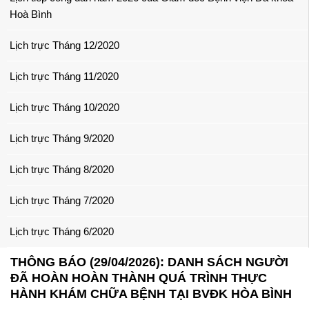
Hoà Bình
Lịch trực Tháng 12/2020
Lịch trực Tháng 11/2020
Lịch trực Tháng 10/2020
Lịch trực Tháng 9/2020
Lịch trực Tháng 8/2020
Lịch trực Tháng 7/2020
Lịch trực Tháng 6/2020
THÔNG BÁO (29/04/2026): DANH SÁCH NGƯỜI
ĐÃ HOÀN HOÀN THÀNH QUÁ TRÌNH THỰC
HÀNH KHÁM CHỮA BỆNH TẠI BVĐK HÒA BÌNH