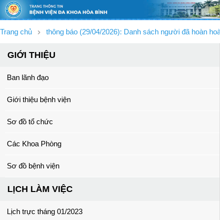
Trang chủ
thông báo (29/04/2026): Danh sách người đã hoàn hoàn
GIỚI THIỆU
Ban lãnh đạo
Giới thiệu bệnh viện
Sơ đồ tổ chức
Các Khoa Phòng
Sơ đồ bệnh viện
LỊCH LÀM VIỆC
Lịch trực tháng 01/2023