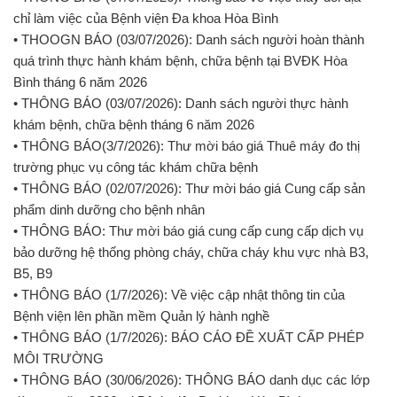
chỉ làm việc của Bệnh viện Đa khoa Hòa Bình
• THOOGN BÁO (03/07/2026): Danh sách người hoàn thành
quá trình thực hành khám bệnh, chữa bệnh tại BVĐK Hòa
Bình tháng 6 năm 2026
• THÔNG BÁO (03/07/2026): Danh sách người thực hành
khám bệnh, chữa bệnh tháng 6 năm 2026
• THÔNG BÁO(3/7/2026): Thư mời báo giá Thuê máy đo thị
trường phục vụ công tác khám chữa bệnh
• THÔNG BÁO (02/07/2026): Thư mời báo giá Cung cấp sản
phẩm dinh dưỡng cho bệnh nhân
• THÔNG BÁO: Thư mời báo giá cung cấp cung cấp dịch vụ
bảo dưỡng hệ thống phòng cháy, chữa cháy khu vực nhà B3,
B5, B9
• THÔNG BÁO (1/7/2026): Về việc cập nhật thông tin của
Bệnh viện lên phần mềm Quản lý hành nghề
• THÔNG BÁO (1/7/2026): BÁO CÁO ĐỀ XUẤT CẤP PHÉP
MÔI TRƯỜNG
• THÔNG BÁO (30/06/2026): THÔNG BÁO danh dục các lớp