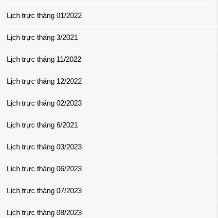
Lịch trực tháng 01/2022
Lịch trực tháng 3/2021
Lịch trực tháng 11/2022
Lịch trực tháng 12/2022
Lịch trực tháng 02/2023
Lịch trực tháng 6/2021
Lịch trực tháng 03/2023
Lịch trực tháng 06/2023
Lịch trực tháng 07/2023
Lịch trực tháng 08/2023