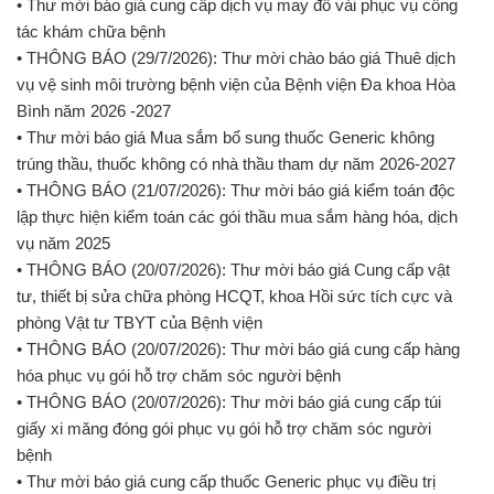
• Thư mời báo giá cung cấp dịch vụ may đồ vải phục vụ công
tác khám chữa bệnh
• THÔNG BÁO (29/7/2026): Thư mời chào báo giá Thuê dịch
vụ vệ sinh môi trường bệnh viện của Bệnh viện Đa khoa Hòa
Bình năm 2026 -2027
• Thư mời báo giá Mua sắm bổ sung thuốc Generic không
trúng thầu, thuốc không có nhà thầu tham dự năm 2026-2027
• THÔNG BÁO (21/07/2026): Thư mời báo giá kiểm toán độc
lập thực hiện kiểm toán các gói thầu mua sắm hàng hóa, dịch
vụ năm 2025
• THÔNG BÁO (20/07/2026): Thư mời báo giá Cung cấp vật
tư, thiết bị sửa chữa phòng HCQT, khoa Hồi sức tích cực và
phòng Vật tư TBYT của Bệnh viện
• THÔNG BÁO (20/07/2026): Thư mời báo giá cung cấp hàng
hóa phục vụ gói hỗ trợ chăm sóc người bệnh
• THÔNG BÁO (20/07/2026): Thư mời báo giá cung cấp túi
giấy xi măng đóng gói phục vụ gói hỗ trợ chăm sóc người
bệnh
• Thư mời báo giá cung cấp thuốc Generic phục vụ điều trị