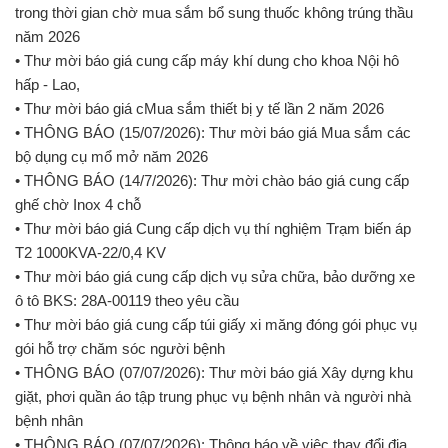
trong thời gian chờ mua sắm bổ sung thuốc không trúng thầu
năm 2026
• Thư mời báo giá cung cấp máy khí dung cho khoa Nội hô
hấp - Lao,
• Thư mời báo giá cMua sắm thiết bị y tế lần 2 năm 2026
• THÔNG BÁO (15/07/2026): Thư mời báo giá Mua sắm các
bộ dụng cụ mổ mở năm 2026
• THÔNG BÁO (14/7/2026): Thư mời chào báo giá cung cấp
ghế chờ Inox 4 chỗ
• Thư mời báo giá Cung cấp dịch vụ thí nghiệm Trạm biến áp
T2 1000KVA-22/0,4 KV
• Thư mời báo giá cung cấp dịch vụ sửa chữa, bảo dưỡng xe
ô tô BKS: 28A-00119 theo yêu cầu
• Thư mời báo giá cung cấp túi giấy xi măng đóng gói phục vụ
gói hỗ trợ chăm sóc người bệnh
• THÔNG BÁO (07/07/2026): Thư mời báo giá Xây dựng khu
giặt, phơi quần áo tập trung phục vụ bệnh nhân và người nhà
bệnh nhân
• THÔNG BÁO (07/07/2026): Thông báo về việc thay đổi địa