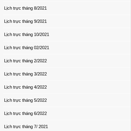
Lịch trực tháng 8/2021
Lịch trực tháng 9/2021
Lịch trực tháng 10/2021
Lịch trực tháng 02/2021
Lịch trực tháng 2/2022
Lịch trực tháng 3/2022
Lịch trực tháng 4/2022
Lịch trực tháng 5/2022
Lịch trực tháng 6/2022
Lịch trực tháng 7/ 2021