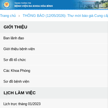
Trang chủ
THÔNG BÁO (12/05/2026): Thư mời báo giá Cung cấp 
GIỚI THIỆU
Ban lãnh đạo
Giới thiệu bệnh viện
Sơ đồ tổ chức
Các Khoa Phòng
Sơ đồ bệnh viện
LỊCH LÀM VIỆC
Lịch trực tháng 01/2023