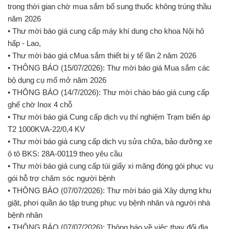
trong thời gian chờ mua sắm bổ sung thuốc không trúng thầu
năm 2026
• Thư mời báo giá cung cấp máy khí dung cho khoa Nội hô
hấp - Lao,
• Thư mời báo giá cMua sắm thiết bị y tế lần 2 năm 2026
• THÔNG BÁO (15/07/2026): Thư mời báo giá Mua sắm các
bộ dụng cụ mổ mở năm 2026
• THÔNG BÁO (14/7/2026): Thư mời chào báo giá cung cấp
ghế chờ Inox 4 chỗ
• Thư mời báo giá Cung cấp dịch vụ thí nghiệm Trạm biến áp
T2 1000KVA-22/0,4 KV
• Thư mời báo giá cung cấp dịch vụ sửa chữa, bảo dưỡng xe
ô tô BKS: 28A-00119 theo yêu cầu
• Thư mời báo giá cung cấp túi giấy xi măng đóng gói phục vụ
gói hỗ trợ chăm sóc người bệnh
• THÔNG BÁO (07/07/2026): Thư mời báo giá Xây dựng khu
giặt, phơi quần áo tập trung phục vụ bệnh nhân và người nhà
bệnh nhân
• THÔNG BÁO (07/07/2026): Thông báo về việc thay đổi địa