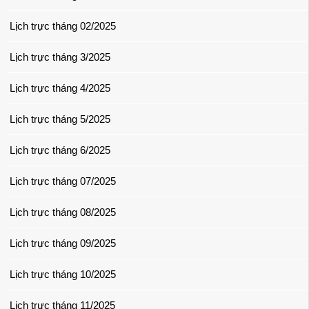
Lịch trực tháng 02/2025
Lịch trực tháng 3/2025
Lịch trực tháng 4/2025
Lịch trực tháng 5/2025
Lịch trực tháng 6/2025
Lịch trực tháng 07/2025
Lịch trực tháng 08/2025
Lịch trực tháng 09/2025
Lịch trực tháng 10/2025
Lịch trực tháng 11/2025