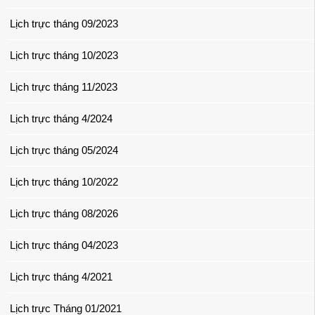
Lịch trực tháng 09/2023
Lịch trực tháng 10/2023
Lịch trực tháng 11/2023
Lịch trực tháng 4/2024
Lịch trực tháng 05/2024
Lịch trực tháng 10/2022
Lịch trực tháng 08/2026
Lịch trực tháng 04/2023
Lịch trực tháng 4/2021
Lịch trực Tháng 01/2021