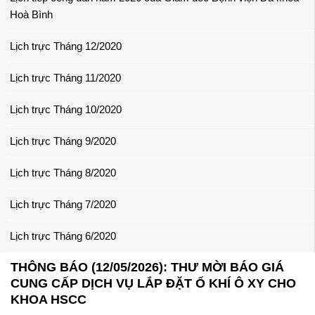
Hoà Bình
Lịch trực Tháng 12/2020
Lịch trực Tháng 11/2020
Lịch trực Tháng 10/2020
Lịch trực Tháng 9/2020
Lịch trực Tháng 8/2020
Lịch trực Tháng 7/2020
Lịch trực Tháng 6/2020
THÔNG BÁO (12/05/2026): THƯ MỜI BÁO GIÁ
CUNG CẤP DỊCH VỤ LẮP ĐẶT Ổ KHÍ Ô XY CHO
KHOA HSCC