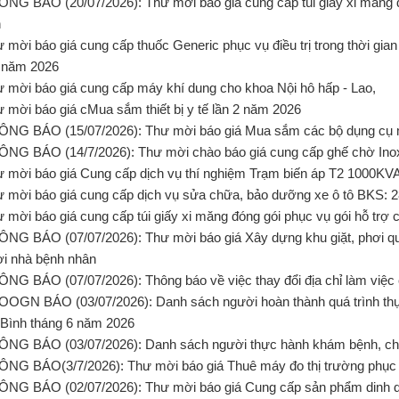
ÔNG BÁO (20/07/2026): Thư mời báo giá cung cấp túi giấy xi măng 
h
ư mời báo giá cung cấp thuốc Generic phục vụ điều trị trong thời g
 năm 2026
ư mời báo giá cung cấp máy khí dung cho khoa Nội hô hấp - Lao,
ư mời báo giá cMua sắm thiết bị y tế lần 2 năm 2026
ÔNG BÁO (15/07/2026): Thư mời báo giá Mua sắm các bộ dụng c
ÔNG BÁO (14/7/2026): Thư mời chào báo giá cung cấp ghế chờ Ino
ư mời báo giá Cung cấp dịch vụ thí nghiệm Trạm biến áp T2 1000KV
ư mời báo giá cung cấp dịch vụ sửa chữa, bảo dưỡng xe ô tô BKS: 
ư mời báo giá cung cấp túi giấy xi măng đóng gói phục vụ gói hỗ tr
ÔNG BÁO (07/07/2026): Thư mời báo giá Xây dựng khu giặt, phơi qu
i nhà bệnh nhân
ÔNG BÁO (07/07/2026): Thông báo về việc thay đổi địa chỉ làm việ
OOGN BÁO (03/07/2026): Danh sách người hoàn thành quá trình th
Bình tháng 6 năm 2026
ÔNG BÁO (03/07/2026): Danh sách người thực hành khám bệnh, ch
ÔNG BÁO(3/7/2026): Thư mời báo giá Thuê máy đo thị trường phục
ÔNG BÁO (02/07/2026): Thư mời báo giá Cung cấp sản phẩm dinh 