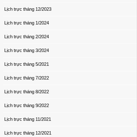
Lịch trực tháng 12/2023
Lịch trực tháng 1/2024
Lịch trực tháng 2/2024
Lịch trực tháng 3/2024
Lịch trực tháng 5/2021
Lịch trực tháng 7/2022
Lịch trực tháng 8/2022
Lịch trực tháng 9/2022
Lịch trực tháng 11/2021
Lịch trực tháng 12/2021