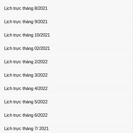
Lịch trực tháng 8/2021
Lịch trực tháng 9/2021
Lịch trực tháng 10/2021
Lịch trực tháng 02/2021
Lịch trực tháng 2/2022
Lịch trực tháng 3/2022
Lịch trực tháng 4/2022
Lịch trực tháng 5/2022
Lịch trực tháng 6/2022
Lịch trực tháng 7/ 2021