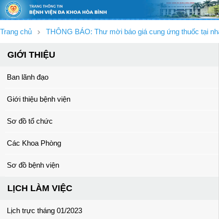
Trang chủ
THÔNG BÁO: Thư mời báo giá cung ứng thuốc tại nhà
GIỚI THIỆU
Ban lãnh đạo
Giới thiệu bệnh viện
Sơ đồ tổ chức
Các Khoa Phòng
Sơ đồ bệnh viện
LỊCH LÀM VIỆC
Lịch trực tháng 01/2023