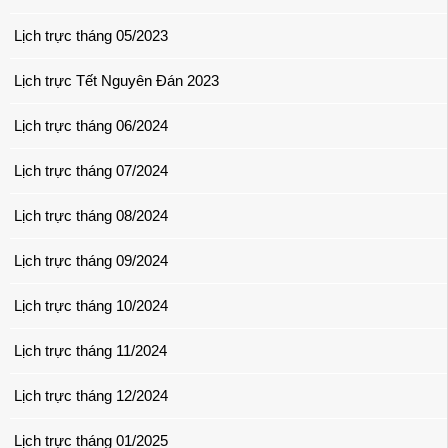
Lịch trực tháng 05/2023
Lịch trực Tết Nguyên Đán 2023
Lịch trực tháng 06/2024
Lịch trực tháng 07/2024
Lịch trực tháng 08/2024
Lịch trực tháng 09/2024
Lịch trực tháng 10/2024
Lịch trực tháng 11/2024
Lịch trực tháng 12/2024
Lịch trực tháng 01/2025