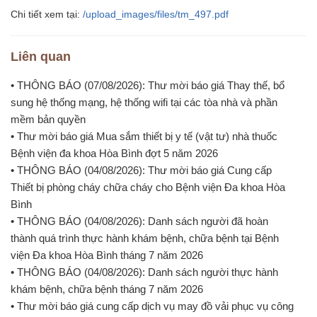
Chi tiết xem tại:
/upload_images/files/tm_497.pdf
Liên quan
• THÔNG BÁO (07/08/2026): Thư mời báo giá Thay thế, bổ
sung hệ thống mạng, hệ thống wifi tại các tòa nhà và phần
mềm bản quyền
• Thư mời báo giá Mua sắm thiết bị y tế (vật tư) nhà thuốc
Bệnh viện đa khoa Hòa Bình đợt 5 năm 2026
• THÔNG BÁO (04/08/2026): Thư mời báo giá Cung cấp
Thiết bị phòng cháy chữa cháy cho Bệnh viện Đa khoa Hòa
Bình
• THÔNG BÁO (04/08/2026): Danh sách người đã hoàn
thành quá trình thực hành khám bệnh, chữa bệnh tại Bệnh
viện Đa khoa Hòa Bình tháng 7 năm 2026
• THÔNG BÁO (04/08/2026): Danh sách người thực hành
khám bệnh, chữa bệnh tháng 7 năm 2026
• Thư mời báo giá cung cấp dịch vụ may đồ vải phục vụ công