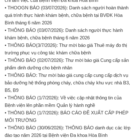
chỉ làm việc của Bệnh viện Đa khoa Hòa Bình
• THOOGN BÁO (03/07/2026): Danh sách người hoàn thành
quá trình thực hành khám bệnh, chữa bệnh tại BVĐK Hòa
Bình tháng 6 năm 2026
• THÔNG BÁO (03/07/2026): Danh sách người thực hành
khám bệnh, chữa bệnh tháng 6 năm 2026
• THÔNG BÁO(3/7/2026): Thư mời báo giá Thuê máy đo thị
trường phục vụ công tác khám chữa bệnh
• THÔNG BÁO (02/07/2026): Thư mời báo giá Cung cấp sản
phẩm dinh dưỡng cho bệnh nhân
• THÔNG BÁO: Thư mời báo giá cung cấp cung cấp dịch vụ
bảo dưỡng hệ thống phòng cháy, chữa cháy khu vực nhà B3,
B5, B9
• THÔNG BÁO (1/7/2026): Về việc cập nhật thông tin của
Bệnh viện lên phần mềm Quản lý hành nghề
• THÔNG BÁO (1/7/2026): BÁO CÁO ĐỀ XUẤT CẤP PHÉP
MÔI TRƯỜNG
• THÔNG BÁO (30/06/2026): THÔNG BÁO danh dục các lớp
đào tạo năm 2026 tại Bệnh viện Đa khoa Hòa Bình