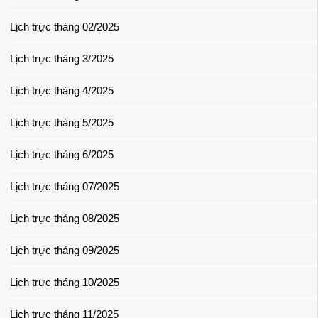
Lịch trực tháng 02/2025
Lịch trực tháng 3/2025
Lịch trực tháng 4/2025
Lịch trực tháng 5/2025
Lịch trực tháng 6/2025
Lịch trực tháng 07/2025
Lịch trực tháng 08/2025
Lịch trực tháng 09/2025
Lịch trực tháng 10/2025
Lịch trực tháng 11/2025