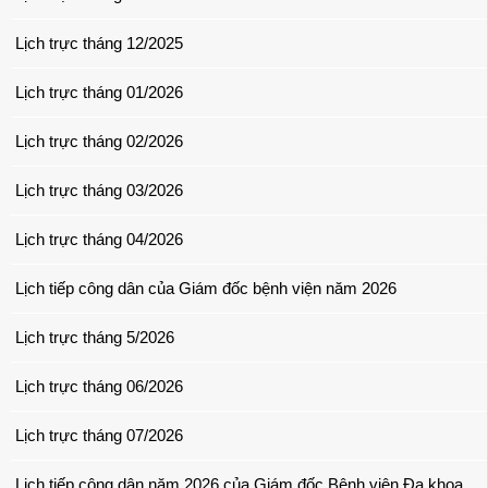
Lịch trực tháng 12/2025
Lịch trực tháng 01/2026
Lịch trực tháng 02/2026
Lịch trực tháng 03/2026
Lịch trực tháng 04/2026
Lịch tiếp công dân của Giám đốc bệnh viện năm 2026
Lịch trực tháng 5/2026
Lịch trực tháng 06/2026
Lịch trực tháng 07/2026
Lịch tiếp công dân năm 2026 của Giám đốc Bệnh viện Đa khoa