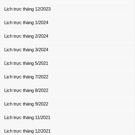
Lịch trực tháng 12/2023
Lịch trực tháng 1/2024
Lịch trực tháng 2/2024
Lịch trực tháng 3/2024
Lịch trực tháng 5/2021
Lịch trực tháng 7/2022
Lịch trực tháng 8/2022
Lịch trực tháng 9/2022
Lịch trực tháng 11/2021
Lịch trực tháng 12/2021