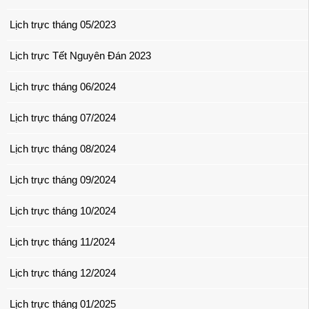
Lịch trực tháng 05/2023
Lịch trực Tết Nguyên Đán 2023
Lịch trực tháng 06/2024
Lịch trực tháng 07/2024
Lịch trực tháng 08/2024
Lịch trực tháng 09/2024
Lịch trực tháng 10/2024
Lịch trực tháng 11/2024
Lịch trực tháng 12/2024
Lịch trực tháng 01/2025