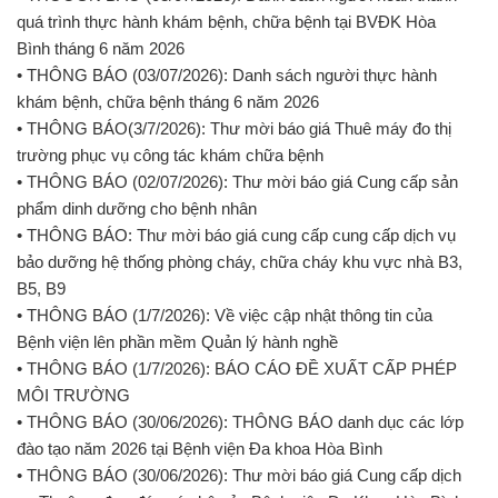
quá trình thực hành khám bệnh, chữa bệnh tại BVĐK Hòa
Bình tháng 6 năm 2026
• THÔNG BÁO (03/07/2026): Danh sách người thực hành
khám bệnh, chữa bệnh tháng 6 năm 2026
• THÔNG BÁO(3/7/2026): Thư mời báo giá Thuê máy đo thị
trường phục vụ công tác khám chữa bệnh
• THÔNG BÁO (02/07/2026): Thư mời báo giá Cung cấp sản
phẩm dinh dưỡng cho bệnh nhân
• THÔNG BÁO: Thư mời báo giá cung cấp cung cấp dịch vụ
bảo dưỡng hệ thống phòng cháy, chữa cháy khu vực nhà B3,
B5, B9
• THÔNG BÁO (1/7/2026): Về việc cập nhật thông tin của
Bệnh viện lên phần mềm Quản lý hành nghề
• THÔNG BÁO (1/7/2026): BÁO CÁO ĐỀ XUẤT CẤP PHÉP
MÔI TRƯỜNG
• THÔNG BÁO (30/06/2026): THÔNG BÁO danh dục các lớp
đào tạo năm 2026 tại Bệnh viện Đa khoa Hòa Bình
• THÔNG BÁO (30/06/2026): Thư mời báo giá Cung cấp dịch