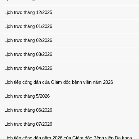
Lịch trực tháng 12/2025
Lịch trực tháng 01/2026
Lịch trực tháng 02/2026
Lịch trực tháng 03/2026
Lịch trực tháng 04/2026
Lịch tiếp công dân của Giám đốc bệnh viện năm 2026
Lịch trực tháng 5/2026
Lịch trực tháng 06/2026
Lịch trực tháng 07/2026
Lịch tiếp công dân năm 2026 của Giám đốc Bệnh viện Đa khoa