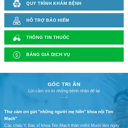
QUY TRÌNH KHÁM BỆNH
HỖ TRỢ BẢO HIỂM
THÔNG TIN THUỐC
BẢNG GIÁ DỊCH VỤ
GÓC TRI ÂN
Lời cảm ơn từ những bệnh nhân để lại
Thư cảm ơn gửi "những người mẹ hiền" khoa nội Tim
Mạch"
Các cháu Y, Bác sĩ khoa Tim Mạch thân mến! Mười lăm ngày