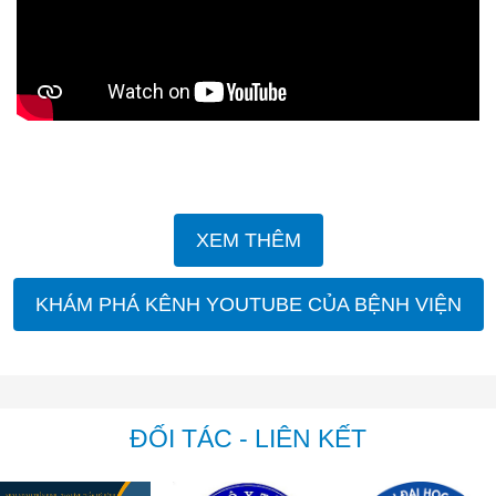
XEM THÊM
KHÁM PHÁ KÊNH YOUTUBE CỦA BỆNH VIỆN
ĐỐI TÁC - LIÊN KẾT