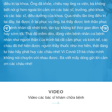
điều trị tại khoa. Ông đã khỏe, chiều nay ông ra viện, bà không
biết nói gì hơn ngoài lời cảm ơn các bác sĩ, trưởng, phó khoa
và các bác sĩ, điều dưỡng của khoa. Qua nhiều lần ông điều trị
tại đây, bà được ở lại phục vụ ông, bà thấy được tinh thần phục
vụ bệnh nhân rất nhiệt tình, tận tụy không kể thời gian đêm khuy
hay sớm tối. Thái độ mềm dẻo, động viên bệnh nhân coi bệnh
nhân như người thân của mình bà rất cảm phục và kính nể, các
cháu đã thể hiện được người thầy thuốc như mẹ hiền, thật đáng
tự hào hãy phát huy các cháu nhé! Vì Covid-19 bà cháu mình
không nói chuyện với nhau được. Bà viết mấy dòng gửi lời cảm
ơn các cháu nhé!
VIDEO
Video các bác sĩ khám chữa bệnh