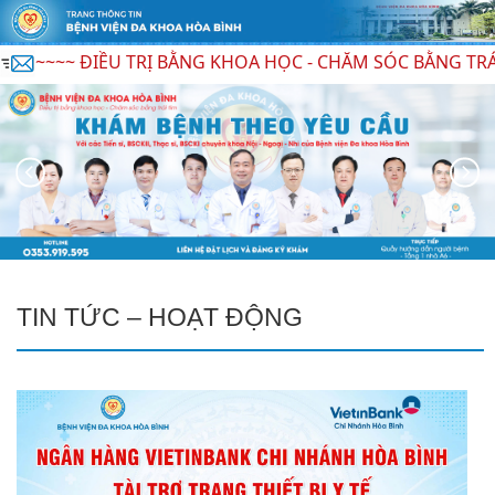
IỀU TRỊ BẰNG KHOA HỌC - CHĂM SÓC BẰNG TRÁI TIM ~~~~
TIN TỨC – HOẠT ĐỘNG