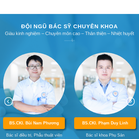
ĐỘI NGŨ BÁC SỸ CHUYÊN KHOA
Giàu kinh nghiệm – Chuyên môn cao – Thân thiện – Nhiệt huyết
BS.CKI. Nguyễn Thanh Hiếu
BS.CKI. Nguyễn Văn Cường
Bác sĩ khoa Phụ Sản
Bác sĩ khoa Phụ Sản